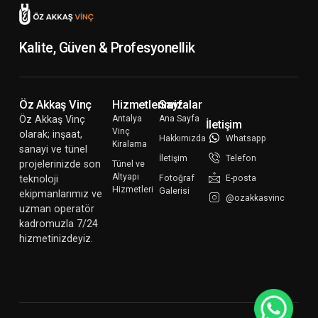
Kalite, Güven & Profesyonellik
Öz Akkaş Vinç
Hizmetlerimiz
Sayfalar
Öz Akkaş Vinç
Antalya
Ana Sayfa
İletişim
Vinç
olarak; inşaat,
Hakkımızda
Whatsapp
Kiralama
sanayi ve tünel
İletişim
Telefon
projelerinizde son
Tünel ve
Altyapı
teknoloji
Fotoğraf
E-posta
Hizmetleri
Galerisi
ekipmanlarımız ve
@ozakkasvinc
uzman operatör
kadromuzla 7/24
hizmetinizdeyiz.