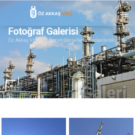
Fotoğraf Galerisi
Öz Akkaş Vinç Kapsamını Görsellerle Canlandırdık!
Galeri